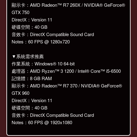
顯示卡：AMD Radeon™ R7 260X / NVIDIA® GeForce®
GTX 750
DirectX：Version 11
硬碟空間：40 GB
音效卡：DirectX Compatible Sound Card
Notes：60 FPS @ 1280x720
▼系統需求推薦
作業系統：Windows® 10 64-bit
處理器：AMD Ryzen™ 3 1200 / Intel® Core™ i5-6500
記憶體：8 GB RAM
顯示卡：AMD Radeon™ R7 370 / NVIDIA® GeForce®
GTX 960
DirectX：Version 11
硬碟空間：40 GB
音效卡：DirectX Compatible Sound Card
Notes：60 FPS @ 1920x1080